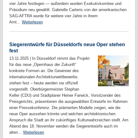
vier Jahre festlegen — außerdem wurden Exekutivkomitee und
Präsidium neu gewählt. Gabrielle Carteris von der amerikanischen
SAG-AFTRA wurde für weitere vier Jahre in ihrem
Amt...
Weiterlesen
Siegerentwürfe für Düsseldorfs neue Oper stehen
fest
13.11.2025
|
In Düsseldorf nimmt das Projekt
für das neue „Opernhaus der Zukunft“
konkrete Formen an. Die Gewinner des
internationalen Architekturwettbewerbs
stehen fest – heute werden sie offiziell
vorgestellt. Oberbürgermeister Stephan
Keller (CDU) und Stadtplaner Heiner Farwick, Vorsitzender des
Preisgerichts, präsentieren die ausgewählten Entwürfe im Rahmen
einer Pressekonferenz. Die prämierten Modelle zeigen, wie die
neue Oper aussehen könnte und welchen architektonischen
Anspruch die Stadt an ihr zukünftiges Kulturwahrzeichen stellt. Am
Abend des 18. November werden die Siegerentwürfe auch im
alten...
Weiterlesen