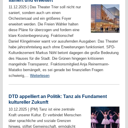
saniert und erweitert
11.12.2025
|
Das Theater Trier soll nicht nur
saniert, sondern auch um einen
Orchestersaal und ein größeres Foyer
erweitert werden. Die Freien Wähler halten
diese Pläne für überzogen und fordern eine
klare Kostenbegrenzung. Fraktionschef
Daniel Klingelmeier warnt vor ausufernden Ausgaben: Das Theater
habe jahrzehntelang auch ohne Erweiterungen funktioniert. SPD-
Kulturdezernent Markus Nöhl betont dagegen die große Bedeutung
des Hauses für die Stadt. Die Grünen hingegen kritisieren
mangelnde Transparenz. Fraktionsmitglied Anja Reinermann-
Matatko bemängelt, es sei gerade bei finanziellen Fragen
schwierig,...
Weiterlesen
DTD appelliert an Politik: Tanz als Fundament
kultureller Zukunft
10.12.2025
|
(PM) Tanz ist eine zentrale
Kraft unserer Kultur. Er verbindet Menschen
über sprachliche und soziale Grenzen
hinweg, stiftet Gemeinschaft, ermöglicht