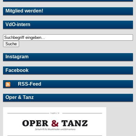
Mitglied werden!
VdO-intern
S
u
S
c
u
h
c
Instagram
e
h
f
Facebook
o
r
RSS-Feed
m
u
Oper & Tanz
l
a
r