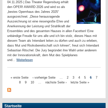
04.11.2025
|
Das Theater Regensburg erhält
den OPER! AWARD 2026 und wird so als
„bestes Opernhaus des Jahres 2025“
ausgezeichnet. „Diese herausragende
Auszeichnung ist eine riesengroße Ehre und
Anerkennung der Leistung und Strahlkraft der
Ensembles und des gesamten Hauses in allen Facetten! Eine
unbändige Freude für uns alle und ich bin stolz, dieses Haus mit
diesem Team als Intendant leiten zu dürfen und auch zu erleben,
dass Mut und Risikobereitschaft sich lohnen“, freut sich Intendant
Sebastian Ritschel. Die Jury begründet ihre Wahl unter anderem
mit der Innovationskraft, dem Mut des Spielplanes
und...
Weiterlesen
« erste Seite
‹ vorherige Seite
…
2
3
4
5
6
7
8
9
10
…
nächste Seite ›
letzte Seite »
S
e
i
t
e
Startseite
n