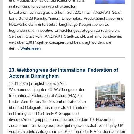
und Medien. Ziel ist es, die Kunstform Tanz
in ihrer künstlerischen wie strukturellen
Exzellenz nachhaltig zu stärken. Seit 2017 hat TANZPAKT Stadt-
Land-Bund 28 Künstler*innen, Ensembles, Produktionshäuser und
Netzwerke darin unterstützt, langfristige Kooperationen zu
begründen und innovative Entwicklungsstrategien zu realisieren.
Seit dem Start von TANZPAKT Stadt-Land-Bund sind bundesweit
weit über 100 Projekte konzipiert und beantragt worden, die
den...
Weiterlesen
23. Weltkongress der International Federation of
Actors in Birmingham
17.11.2025
|
(English below!) Am
Wochenende ging der 23. Weltkongress der
International Federation of Actors (FIA) zu
Ende. Vom 12. bis 15. November trafen sich
über 150 Delegierte aus mehr als 61 Ländern
in Birmingham. Die EuroFIA-Gruppe und
diverse Arbeitsgruppen kamen bereits ab dem 10. November
zusammen. Der Kongress, Gastgebergewerkschaft war Equity UK,
verabschiedete Anträge, die die Prioritäten der FIA für die nächsten