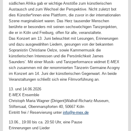
südlichen Afrika gab er wichtige Anstöße zum künstlerischen
Austausch und zum Wechsel der Perspektive. Nicht zuletzt bot
dies Künstler*innen eine Plattform, die zuvor in der internationalen
Szene marginalisiert waren. Das Herz tausender Menschen
berührte er besonders mit seinen sechswöchigen Tanzprojekten,
die er in Köln und Freiburg, offen für alle, veranstaltete.
Das Konzert am 13. Juni beleuchtet mit Lesungen, Erinnerungen
und dazu ausgewählten Liedern, gesungen von der bekannten
Sopranistin Christiane Oelze, sowie Kammermusik die
künstlerischen Interessen und die Persönlichkeit James
Saunders'. Mit einer Musik- und Tanzperformance widmet E-MEX
sich zusammen mit der renommierten Tänzerin Germaine Acogny
im Konzert am 14. Juni der künstlerischen Gegenwart. An beide
Veranstaltungen schließt sich eine Filmvorführung an.
13. und 14.06.2026
E-MEX Ensemble
Christoph Maria Wagner (Dirigent)Wallraf-Richartz-Museum,
Stiftersaal, Obenmarspforten 40, 50667 Köln
Eintritt frei / Reservierung unter
info@e-mex.de
13.06., 19:00 bis ca. 20:50 Uhr, eine Pause
Erinnerungen und Lieder