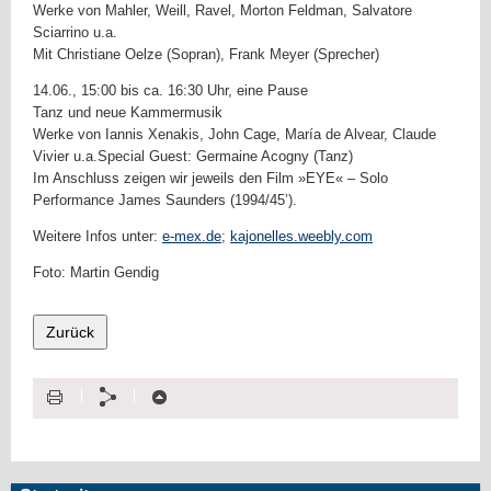
Werke von Mahler, Weill, Ravel, Morton Feldman, Salvatore
Sciarrino u.a.
Mit Christiane Oelze (Sopran), Frank Meyer (Sprecher)
14.06., 15:00 bis ca. 16:30 Uhr, eine Pause
Tanz und neue Kammermusik
Werke von Iannis Xenakis, John Cage, María de Alvear, Claude
Vivier u.a.Special Guest: Germaine Acogny (Tanz)
Im Anschluss zeigen wir jeweils den Film »EYE« – Solo
Performance James Saunders (1994/45’).
Weitere Infos unter:
e-mex.de
;
kajonelles.weebly.com
Foto: Martin Gendig
D
T
N
r
e
a
u
i
c