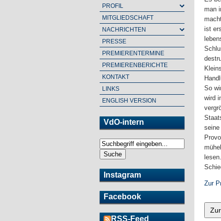
PROFIL
man i
MITGLIEDSCHAFT
macht
ist er
NACHRICHTEN
leben
PRESSE
Schlu
PREMIERENTERMINE
destr
PREMIERENBERICHTE
Klein
KONTAKT
Handl
So wi
LINKS
wird 
ENGLISH VERSION
vergr
Staat
VdO-intern
seine
Provo
S
mühel
u
S
lesen
c
u
Schie
h
c
Instagram
e
Zur P
h
f
Facebook
o
r
RSS-Feed