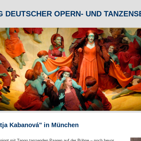
Zum Inhalt springen
G DEUTSCHER OPERN- UND TANZENSE
tja Kabanová" in München
ginnt mit Tango tanzenden Paaren auf der Bühne – noch bevor