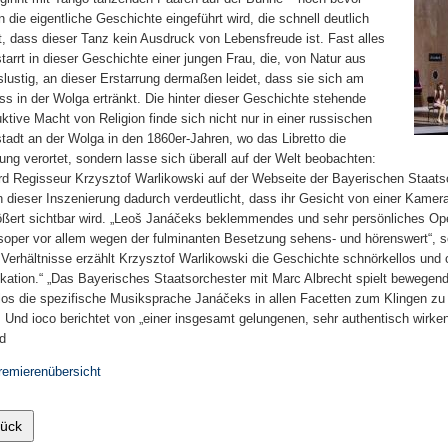
n die eigentliche Geschichte eingeführt wird, die schnell deutlich
, dass dieser Tanz kein Ausdruck von Lebensfreude ist. Fast alles
starrt in dieser Geschichte einer jungen Frau, die, von Natur aus
slustig, an dieser Erstarrung dermaßen leidet, dass sie sich am
ss in der Wolga ertränkt. Die hinter dieser Geschichte stehende
uktive Macht von Religion finde sich nicht nur in einer russischen
stadt an der Wolga in den 1860er-Jahren, wo das Libretto die
ung verortet, sondern lasse sich überall auf der Welt beobachten:
rd Regisseur Krzysztof Warlikowski auf der Webseite der Bayerischen Staatsop
in dieser Inszenierung dadurch verdeutlicht, dass ihr Gesicht von einer Kamer
ößert sichtbar wird. „Leoš Janáčeks beklemmendes und sehr persönliches Op
soper vor allem wegen der fulminanten Besetzung sehens- und hörenswert“, s
 Verhältnisse erzählt Krzysztof Warlikowski die Geschichte schnörkellos und 
kation.“ „Das Bayerisches Staatsorchester mit Marc Albrecht spielt bewegen
os die spezifische Musiksprache Janáčeks in allen Facetten zum Klingen zu b
. Und ioco berichtet von „einer insgesamt gelungenen, sehr authentisch wirke
d
remierenübersicht